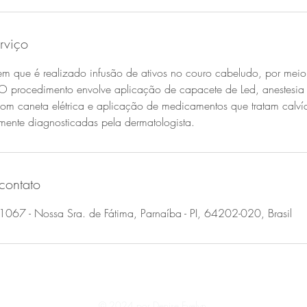
rviço
m que é realizado infusão de ativos no couro cabeludo, por meio
O procedimento envolve aplicação de capacete de Led, anestesia 
m caneta elétrica e aplicação de medicamentos que tratam calvíci
mente diagnosticadas pela dermatologista.
contato
1067 - Nossa Sra. de Fátima, Parnaíba - PI, 64202-020, Brasil
© 2024 por Denise Evelyn.