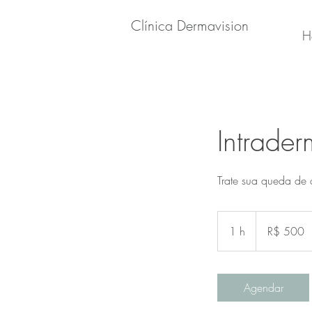
Clínica Dermavision
H
Intrader
Trate sua queda de 
500
Reais
1 h
1
R$ 500
brasileiros
Agendar