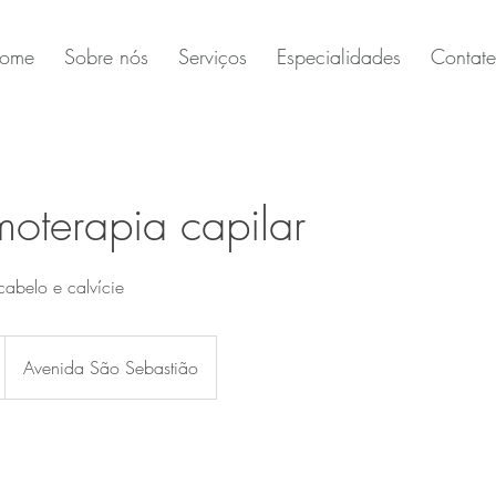
ome
Sobre nós
Serviços
Especialidades
Contate
moterapia capilar
cabelo e calvície
Avenida São Sebastião