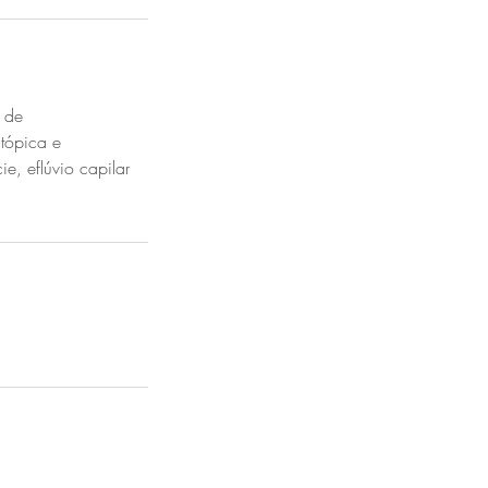
 de
tópica e
e, eflúvio capilar